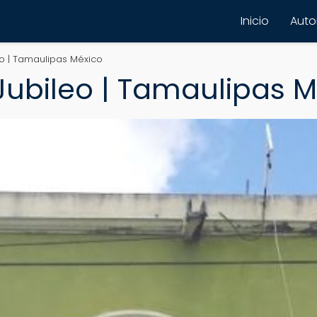
Inicio
Autor
leo | Tamaulipas México
 Jubileo | Tamaulipas 