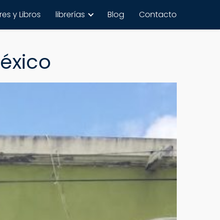
es y Libros
librerías
Blog
Contacto
México