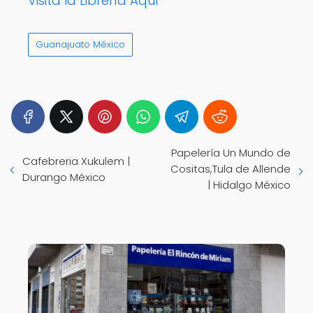
Visita la Librería Aquí
Guanajuato México
Papelería Un Mundo de
Cafebreria Xukulem |
Cositas,Tula de Allende
Durango México
| Hidalgo México