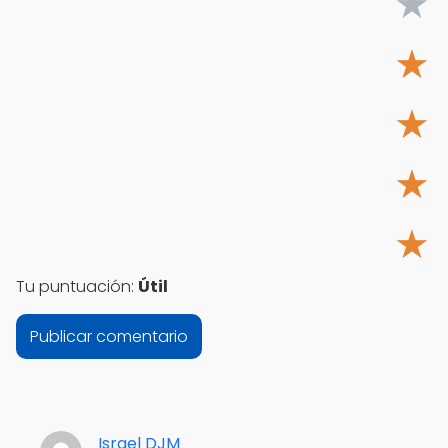
★
★
★
★
★
Tu puntuación:
Útil
Israel DJM