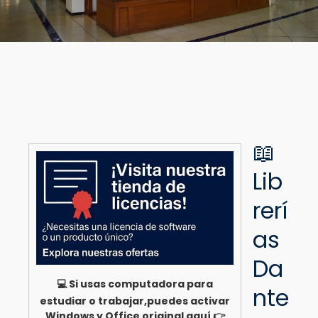
📖
Lib
rerí
as
Da
💻 Si usas computadora para
nte
estudiar o trabajar,puedes activar
Windows y Office original aquí 👉