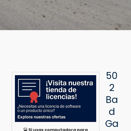
50
2
Ba
d
Ga
💻 Si usas computadora para