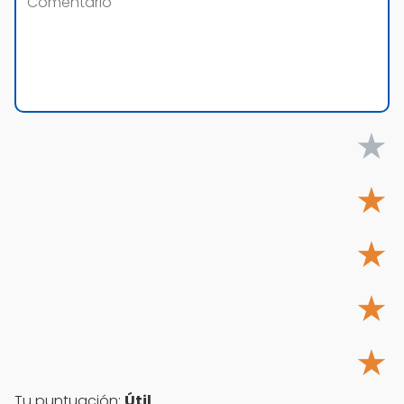
★
★
★
★
★
Tu puntuación:
Útil