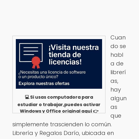
Cuan
do se
habl
a de
librerí
as,
hay
💻 Si usas computadora para
algun
estudiar o trabajar,puedes activar
as
Windows y Office original aquí 👉
que
Ver opciones
simplemente trascienden lo común.
Librería y Regalos Darío, ubicada en