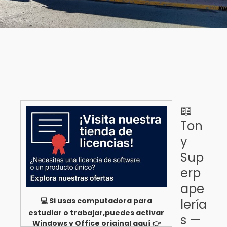
📖
Ton
y
Sup
erp
ape
💻 Si usas computadora para
lería
estudiar o trabajar,puedes activar
s —
Windows y Office original aquí 👉