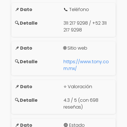
📞 Teléfono
311 217 9298 / +52 311
217 9298
🌐 Sitio web
https://www.tony.co
m.mx/
⭐ Valoración
4.3 / 5 (con 698
reseñas)
🟢 Estado