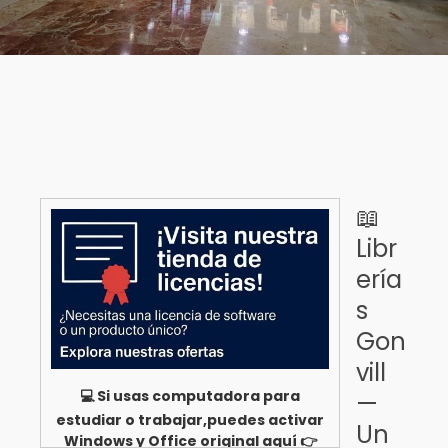
📖
Libr
ería
s
Gon
vill
💻 Si usas computadora para
—
estudiar o trabajar,puedes activar
Un
Windows y Office original aquí 👉