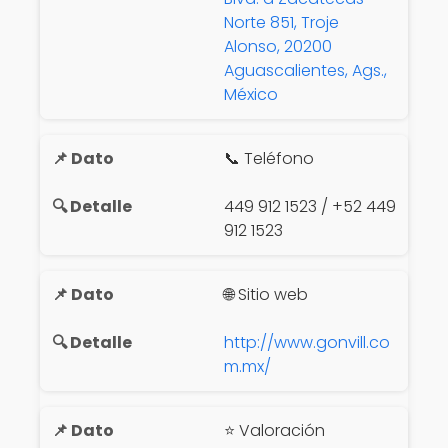
Norte 851, Troje
Alonso, 20200
Aguascalientes, Ags.,
México
📞 Teléfono
449 912 1523 / +52 449
912 1523
🌐 Sitio web
http://www.gonvill.co
m.mx/
⭐ Valoración