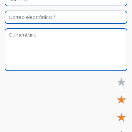
★
★
★