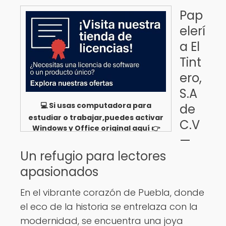
Pap
elerí
a El
Tint
ero,
S.A
💻 Si usas computadora para
de
estudiar o trabajar,puedes activar
C.V
Windows y Office original aquí 👉
—
Ver opciones
Un refugio para lectores
apasionados
En el vibrante corazón de Puebla, donde
el eco de la historia se entrelaza con la
modernidad, se encuentra una joya