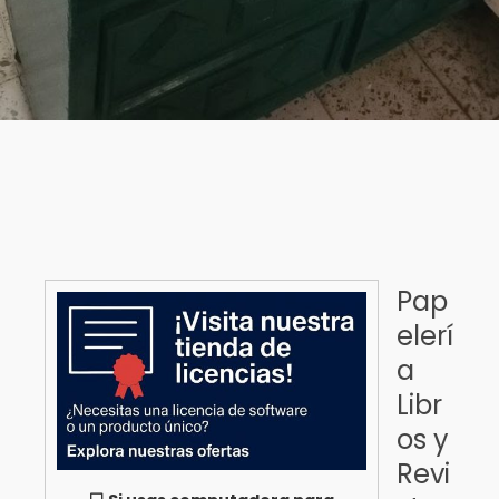
Pap
elerí
a
Libr
os y
Revi