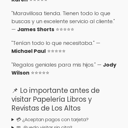
"Maravillosa tienda. Tienen todo lo que
buscas y un excelente servicio al cliente."
—
James Shorts
⭐️⭐️⭐️⭐️⭐️
"Tenían todo lo que necesitaba." —
Michael Paul
⭐️⭐️⭐️⭐️⭐️
"Regalos geniales para mis hijos." —
Jody
Wilson
⭐️⭐️⭐️⭐️⭐️
📌 Lo importante antes de
visitar Papelería Libros y
Revistas de Los Altos
💳 ¿Aceptan pagos con tarjeta?
📅 ¿Puedo visitar sin cita?