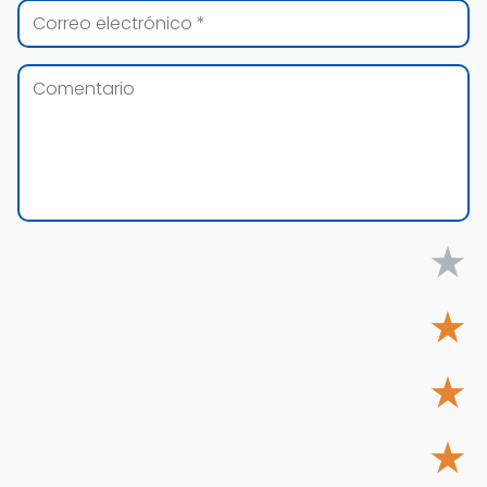
★
★
★
★