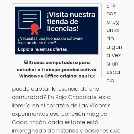
¿Te
has
preg
unta
do
algun
a vez
💻 Si usas computadora para
si un
estudiar o trabajar,puedes activar
espa
Windows y Office original aquí 👉
cio
Ver opciones
puede captar la esencia de una
comunidad? En Rojo Chocolate, esta
librería en el corazón de Las Víboras,
experimentas esa conexión mágica.
Cada rincón, cada estante está
impregnado de historias y pasiones que