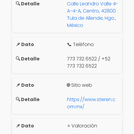
Calle Leandro Valle 4-
A-4-A, Centro, 42800
Tula de Allende, Hgo.,
México
📞 Teléfono
773 732 6522 / +52
773 732 6522
🌐 Sitio web
https://www.steren.c
om.mx/
⭐ Valoración