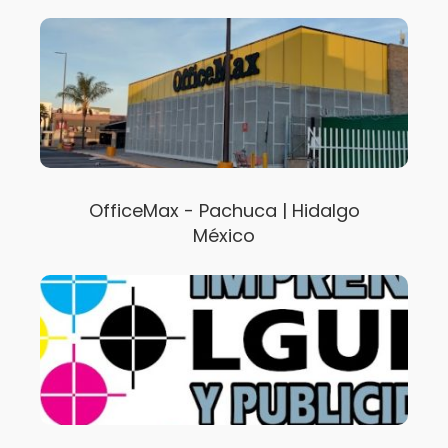
OfficeMax - Pachuca | Hidalgo
México