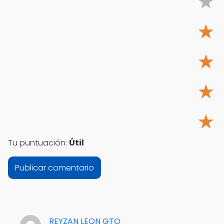
★
★
★
★
★
Tu puntuación:
Útil
REYZAN LEON GTO