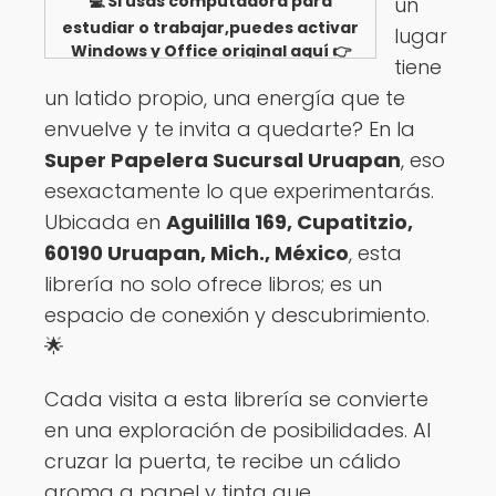
💻 Si usas computadora para
un
estudiar o trabajar,puedes activar
lugar
Windows y Office original aquí 👉
tiene
Ver opciones
un latido propio, una energía que te
envuelve y te invita a quedarte? En la
Super Papelera Sucursal Uruapan
, eso
esexactamente lo que experimentarás.
Ubicada en
Aguililla 169, Cupatitzio,
60190 Uruapan, Mich., México
, esta
librería no solo ofrece libros; es un
espacio de conexión y descubrimiento.
🌟
Cada visita a esta librería se convierte
en una exploración de posibilidades. Al
cruzar la puerta, te recibe un cálido
aroma a papel y tinta que