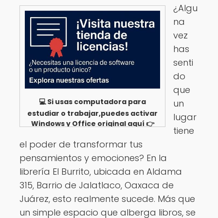
¿Algu
na
vez
has
senti
do
que
💻 Si usas computadora para
un
estudiar o trabajar,puedes activar
lugar
Windows y Office original aquí 👉
tiene
Ver opciones
el poder de transformar tus
pensamientos y emociones? En la
librería El Burrito, ubicada en Aldama
315, Barrio de Jalatlaco, Oaxaca de
Juárez, esto realmente sucede. Más que
un simple espacio que alberga libros, se