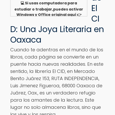
💻 Si usas computadora para
El
estudiar o trabajar,puedes activar
Windows y Office original aquí 👉
CI
Ver opciones
D: Una Joya Literaria en
Oaxaca
Cuando te adentras en el mundo de los
libros, cada página se convierte en un
puente hacia nuevas realidades. En este
sentido, la librería El CID, en Mercado
Benito Juárez 153, RUTA INDEPENDENCIA,
Luis Jimenez Figueroa, 68000 Oaxaca de
Juárez, Oax., es un verdadero refugio
para los amantes de la lectura. Este
lugar no solo almacena libros, sino que
los vive y los respira.