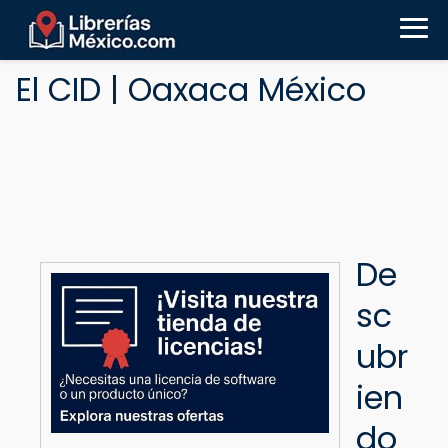
El CID | Oaxaca México
De
sc
ubr
ien
do