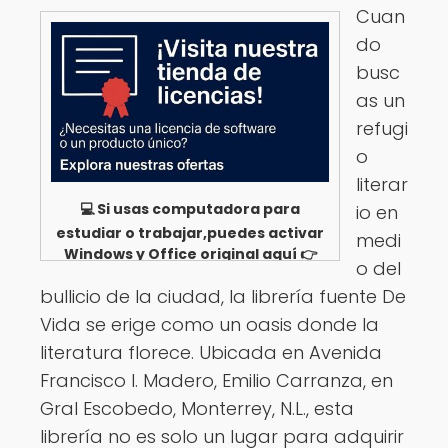
Cuan
do
busc
as un
refugi
o
literar
💻 Si usas computadora para
io en
estudiar o trabajar,puedes activar
medi
Windows y Office original aquí 👉
o del
Ver opciones
bullicio de la ciudad, la librería fuente De
Vida se erige como un oasis donde la
literatura florece. Ubicada en Avenida
Francisco I. Madero, Emilio Carranza, en
Gral Escobedo, Monterrey, N.L., esta
librería no es solo un lugar para adquirir