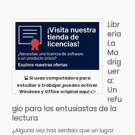
Libr
ería
La
Ma
drig
uer
💻 Si usas computadora para
a:
estudiar o trabajar,puedes activar
Un
Windows y Office original aquí 👉
refu
Ver opciones
gio para los entusiastas de la
lectura
¿Alguna vez has sentido que un lugar