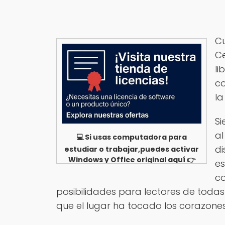
Cu
Ce
li
co
la
Si
al
💻 Si usas computadora para
di
estudiar o trabajar,puedes activar
Windows y Office original aquí 👉
es
Ver opciones
co
posibilidades para lectores de todas
que el lugar ha tocado los corazone