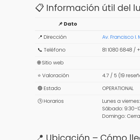
📋 Información útil del l
📌 Dato
📍 Dirección
Av. Francisco I
📞 Teléfono
81 1080 6848 / 
🌐 Sitio web
⭐ Valoración
4.7 / 5 (19 rese
🟢 Estado
OPERATIONAL
🕒 Horarios
Lunes a viernes:
Sábado: 9:30–1
Domingo: Cerr
📍 Ubicación – Cómo lle