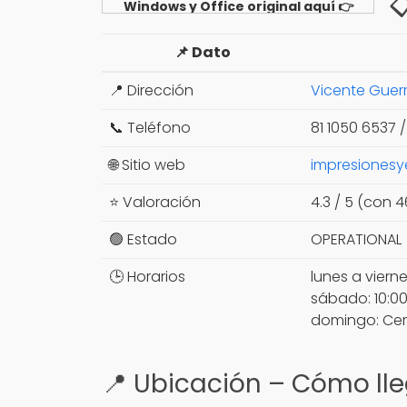

Windows y Office original aquí 👉
Ver opciones
📌 Dato
📍 Dirección
Vicente Guerr
📞 Teléfono
81 1050 6537 
🌐 Sitio web
impresiones
⭐ Valoración
4.3 / 5 (con 
🟢 Estado
OPERATIONAL
🕒 Horarios
lunes a vierne
sábado: 10:00
domingo: Ce
📍 Ubicación – Cómo lle