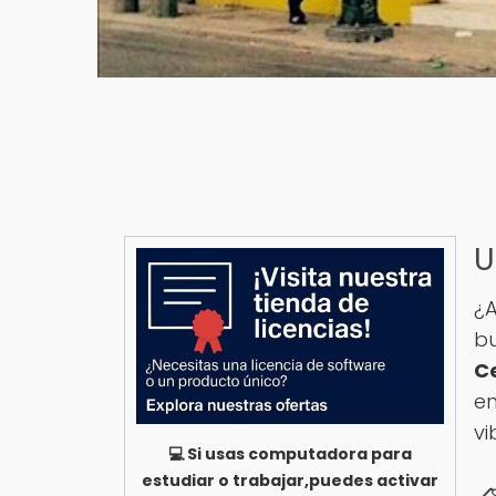
U
¿A
bu
C
e
vi
💻 Si usas computadora para
estudiar o trabajar,puedes activar