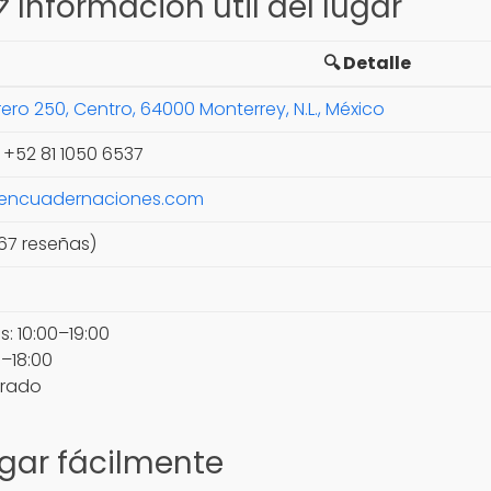
 Información útil del lugar
🔍 Detalle
ero 250, Centro, 64000 Monterrey, N.L., México
/ +52 81 1050 6537
yencuadernaciones.com
467 reseñas)
s: 10:00–19:00
–18:00
rrado
gar fácilmente