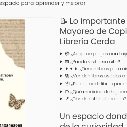
spacio para aprender y mejorar.
📝 Lo importante 
Mayoreo de Copi
Librería Cerda
💳 ¿Aceptan pagos con tarj
📅 ¿Puedo visitar sin cita?
👨‍👩‍👧 ¿Tienen libros para n
📚 ¿Venden libros usados o
📦 ¿Puedo pedir libros por 
🧼 ¿Qué medidas de higiene
📍 ¿Dónde están ubicados?
Un espacio dond
de la curiosidad