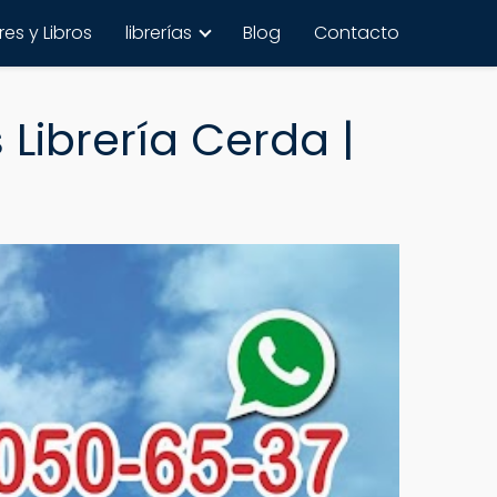
es y Libros
librerías
Blog
Contacto
Librería Cerda |