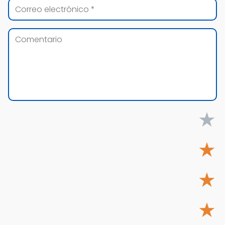
★
★
★
★