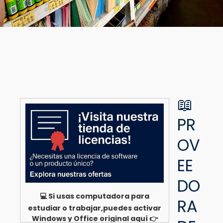
📖
PR
OV
EE
DO
💻 Si usas computadora para
RA
estudiar o trabajar,puedes activar
Windows y Office original aquí 👉