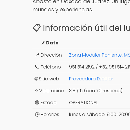
Abasto en Oaxaca de Juárez. Un lugar
mundos y experiencias.
📋 Información útil del l
📌 Dato
📍 Dirección
Zona Modular Poniente, Mód
📞 Teléfono
951 514 2192 / +52 951 514 2
🌐 Sitio web
Proveedora Escolar
⭐ Valoración
3.8 / 5 (con 70 reseñas)
🟢 Estado
OPERATIONAL
🕒 Horarios
lunes a sábado: 8:00-20:0