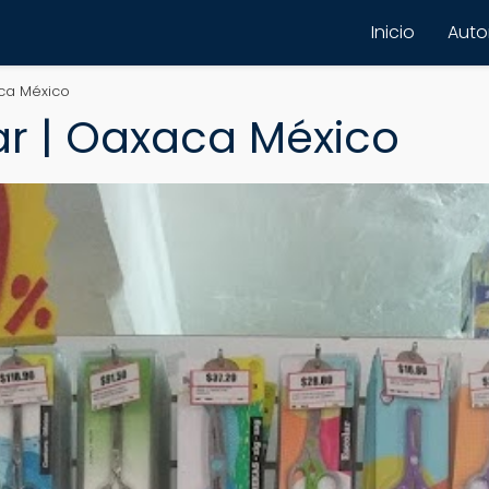
Inicio
Autor
ca México
ar | Oaxaca México