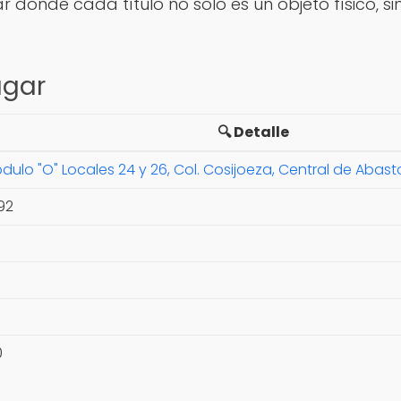
 donde cada título no solo es un objeto físico, 
ugar
🔍 Detalle
ulo "O" Locales 24 y 26, Col. Cosijoeza, Central de Abas
192
0