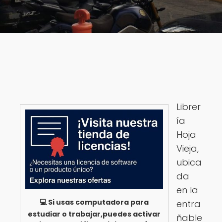
Librer
ía
Hoja
Vieja,
ubica
da
en la
💻 Si usas computadora para
entra
estudiar o trabajar,puedes activar
ñable